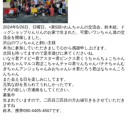
2024年5/26日、日曜日。<第5回>わんちゃんの交流会。鈴木組。ド
ッグショップりんりんのお家で生まれた、可愛いワンちゃん達の交
流会を開催しました。
沢山のワンちゃんと飼い主様
本当に参加していただきまして心から感謝申し上げます。
次回も待ってますので是非遊びに来てくださいね。
いなり君アイビー君アスター君ビンクス君くうちゃんちょこちゃん
ひめちゃんマルコ君ぽこちゃんチャロ君りんちゃんバナナちゃんむ
ぎちゃんアンジュちゃんみおちゃんレオ君たろう君はなちゃんころ
んちゃん
また会える日を楽しみにしてます。
元気な顔を見られてうれしかったです。
子犬の欲しい方連絡をしてください。
募集中
生まれていますので。二匹目三匹目の方お値引きをさせていただき
ますね
鈴木。携帯090-4405-4567です。